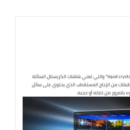
LCD هي اختصار ل "liquid crystal display" والتي تعني شاشات الكريستال السائلة
بقات من الزجاج المستقطب الذي يحتوي على سائل
بالمرور من خلاله أو حجبه.