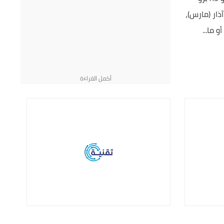
شهر آذار (مارس)،
 ما...