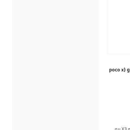
مواصفات هاتف بوكو X3 برو (poco x
أطلقت شركة شاومي هاتف بوكو X3 برو