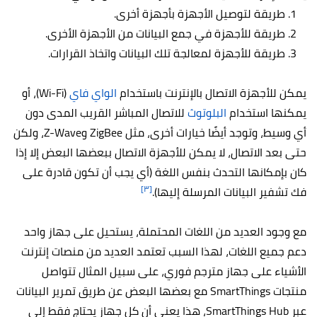
طريقة لتوصيل الأجهزة بأجهزة أخرى.
طريقة للأجهزة في جمع البيانات من الأجهزة الأخرى.
طريقة للأجهزة لمعالجة تلك البيانات واتخاذ القرارات.
يمكن للأجهزة الاتصال بالإنترنت باستخدام
الواي فاي
(Wi-Fi)، أو
يمكنها استخدام
البلوتوث
للاتصال المباشر القريب المدى دون
أي وسيط، وتوجد أيضًا خيارات أخرى، مثل ZigBee وZ-Wave،
ولكن
حتى بعد الاتصال، لا يمكن للأجهزة الاتصال ببعضها البعض إلا إذا
كان بإمكانها التحدث بنفس اللغة (أي يجب أن تكون قادرة على
[٣]
فك تشفير البيانات المرسلة إليها).
مع وجود العديد من اللغات المحتملة، يستحيل على جهاز واحد
دعم جميع اللغات، لهذا السبب تعتمد العديد من منصات إنترنت
الأشياء على جهاز مترجم فوري، على سبيل المثال تتواصل
منتجات SmartThings مع بعضها البعض عن طريق تمرير البيانات
عبر SmartThings Hub، هذا يعني أن كل جهاز يحتاج فقط إلى