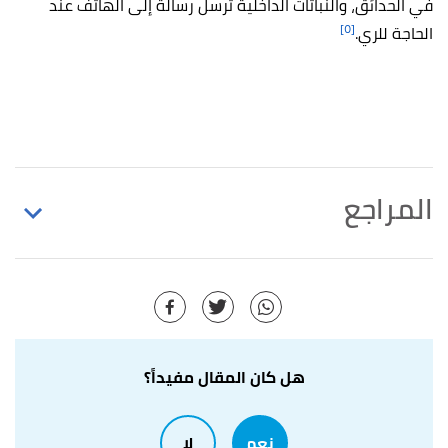
في الحدائق، والنباتات الداخلية ترسل رسالة إلى الهاتف عند
[٥]
الحاجة للري.
المراجع
أ
ب
Justin Stoltzfus (27/11/2020)،
Internet of
^
Things (IoT) is a computing concept that,and send
and receive data. "Internet of Things (IoT)"
،
Techopedia
، اطّلع عليه بتاريخ 2/10/2021.
هل كان المقال مفيداً؟
أ
ب
ت
Steve Ranger (3/2/2020)،
"What is the IoT?
^
Everything you need to know about the Internet of
نعم
لا