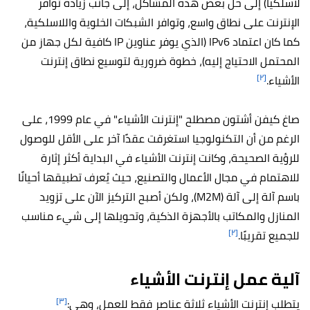
لاسلكيًا) إلى حل بعض هذه المشاكل، إلى جانب زيادة توافر
الإنترنت على نطاق واسع، وتوافر الشبكات الخلوية واللاسلكية،
كما كان اعتماد IPv6 (الذي يوفر عناوين IP كافية لكل جهاز من
المحتمل الاحتياج إليه)، خطوة ضرورية لتوسيع نطاق إنترنت
[٢]
الأشياء.
صاغ كيفن أشتون مصطلح "إنترنت الأشياء" في عام 1999، على
الرغم من أن التكنولوجيا استغرقت عقدًا آخر على الأقل للوصول
للرؤية الصحيحة، وكانت إنترنت الأشياء في البداية أكثر إثارة
للاهتمام في مجال الأعمال والتصنيع، حيث يُعرف تطبيقها أحيانًا
باسم آلة إلى آلة (M2M)، ولكن أصبح التركيز الآن على تزويد
المنازل والمكاتب بالأجهزة الذكية، وتحويلها إلى شيء مناسب
[٢]
للجميع تقريبًا.
آلية عمل إنترنت الأشياء
[٣]
يتطلب إنترنت الأشياء ثلاثة عناصر فقط للعمل، وهي: