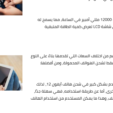
يتميز شاحن JvGoal بتصميم جميل وخفيف الوزن، ويأتي بسعة 12000 مللي أمبير في الساعة، مما يسمح له
بشحن جهاز الهاتف المحمول عدة مرات، ويحتوي الشاحن على شاشة LCD تعرض كمية الطاقة المتبقية
 من اختلاف السعات التي تقدمها بناءً على النوع
ي فقط لشحن الهواتف المحمولة، ومن أفضلها:
يأتي هذا الشاحن بسعة 5000 مللي أمبير في الساعة، ويستخدم بشكل كبير في شحن هاتف آيفون 12، لذلك
رى، أما عن طريقة استخدامه، فهي سهلة جدًا،
تف، وهذا ما يمكن المستخدم من استخدام الهاتف