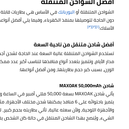
أفضل الشواحن المتنقلة
الشواحن المتنقلة أو
البوربانك
في الأساس هي بطاريات قابلة ل
دون الحاجة لتوصيلها بمنفذ الكهرباء، وفيما يلي أفضل أنواعها
[٣]
[٢]
[١]
الأسلاك:
أفضل شاحن متنقل من ناحية السعة
تستخدم الشواحن المتنقلة عالية السعة عند الحاجة لشحن أج
مدار الأيام، وتتميز بتعدد أنواع منافذها لتناسب أكبر عدد م
الوزن، بسبب كبر حجم بطاريتها، ومن أفضل أنواعها:
شاحن MAXOAK 50,000mAh
يتميز باحتوائه على 6 منافذ يمكنها شحن مختلف ا
والأجهزة اللوحية، ولأن سعته عالية، تأتي بطاريته بحجم كبير
الشيء، ويُنصح بهذا الشاحن المنتقل في حالة كان الشخص يقض