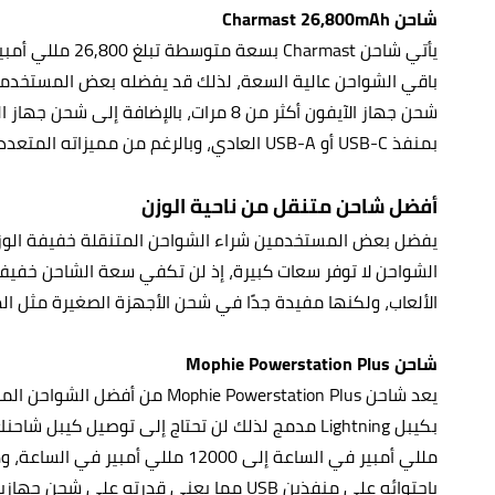
شاحن Charmast 26,800mAh
يأتي شاحن harmast
باقي الشواحن عالية السعة، لذلك قد يفضله بعض المستخدم
بمنفذ USB-C أو USB-A العادي، وبالرغم من مميزاته المتعددة، إلّا أنه سعره أعلى من مثيلاته في في السوق.
أفضل شاحن متنقل من ناحية الوزن
يفضل بعض المستخدمين شراء الشواحن المتنقلة خفيفة الوزن
الشواحن لا توفر سعات كبيرة، إذ لن تكفي سعة الشاحن خفيف
الألعاب، ولكنها مفيدة جدًا في شحن الأجهزة الصغيرة مثل ال
شاحن Mophie Powerstation Plus
باحتوائه على منفذين USB مما يعني قدرته على شحن جهازين في نفس الوقت.