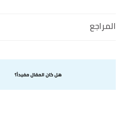
المراجع
,
techradar
, 23/12/2022,
"The best power banks 2023: portable chargers for your devices"
↑
Retrieved 19/1/2023. Edited.
,
creativebloq
, Retrieved 19/1/2023. Edited.
"The best power banks in January 2023"
↑
هل كان المقال مفيداً؟
,
pcworld
, Retrieved 18/1/2023.
"Best power banks: The top portable chargers for devices"
↑
Edited.