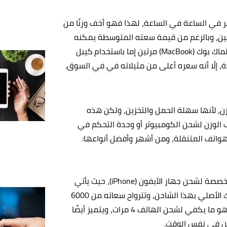
C بسعة متوسطة تبلغ 26,800 مللي أمبير في الساعة في الساعة، لهذا فهو أخف وزنًا من
ين، وبالرغم من قيمة سعته المتوسطة يمكنه
شحن جهاز الآيفون أكثر من 8 مرات، بالإضافة إلى شحن جهاز الماك بوك (MacBook) مرتين إما باستخدام كيبل
، لأنها سهلة الحمل والتخزين، ولكن هذه
 الوزن لشحن الكومبيوتر أو وحدة التحكم في
هواتف المتنقلة، ومن أشهر وأفضل أنواعها:
يعد شاحن Mophie Powerstation Plus من أفضل الشواحن المخصصة لشحن جهاز الآيفون (iPhone)، حيث يأتي
بكيبل Lightning مدمج لذلك لن تحتاج إلى توصيل كيبل شاحنك الأصلي بهذا الشاحن، وتترواح سعاته من 6000
مللي أمبير في الساعة إلى 12000 مللي أمبير في الساعة، وهو ما يكفي لشحن الهاتف 4 مرات، ويتميز أيضًا