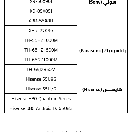
XR-50X90J
سوني (Sony)
KD-85X85J
XBR-55A8H
XBR-77A9G
TH-55HZ1000M
TH-65HZ1500M
باناسونيك (Panasonic)
TH-65GZ1000M
TH-65JX850M
Hisense 55U8G
Hisense 55U7G
هايسنس (Hisense)
Hisense H8G Quantum Series
Hisense U8G Android TV 65U8G