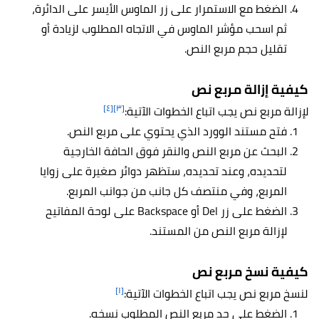
الضغط مع الاستمرار على زر الماوس الأيسر على الدائرة،
ثم اسحب مؤشر الماوس في الاتجاه المطلوب لزيادة أو
تقليل حجم مربع النص.
كيفية إزالة مربع نص
[٤]
[٣]
لإزالة مربع نص يجب اتباع الخطوات الآتية:
فتح مستند الوورد الذي يحتوي على مربع النص.
البحث عن مربع النص والنقر فوق الحافة الخارجية
لتحديده، وعند تحديده، ستظهر دوائر صغيرة على زوايا
المربع، وفي منتصف كل جانب من جوانب المربع.
الضغط على زر Del أو Backspace على لوحة المفاتيح
لإزالة مربع النص من المستند.
كيفية نسخ مربع نص
[١]
لنسخ مربع نص يجب اتباع الخطوات الآتية:
الضغط على حد مربع النص المطلوب نسخه.